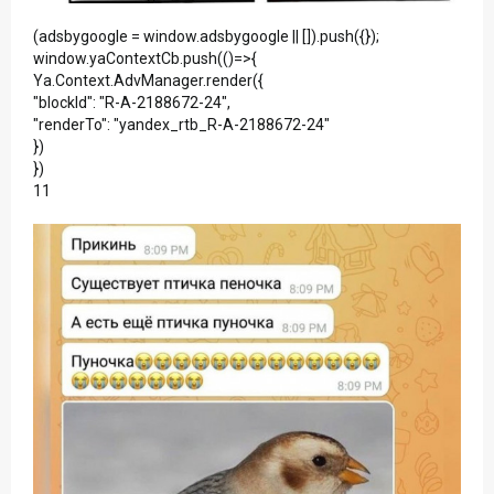
(adsbygoogle = window.adsbygoogle || []).push({});
window.yaContextCb.push(()=>{
Ya.Context.AdvManager.render({
"blockId": "R-A-2188672-24",
"renderTo": "yandex_rtb_R-A-2188672-24"
})
})
11