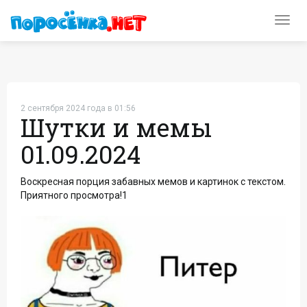
Toggl
navig
2 сентября 2024 года в 01:56
Шутки и мемы
01.09.2024
Воскресная порция забавных мемов и картинок с текстом.
Приятного просмотра!1