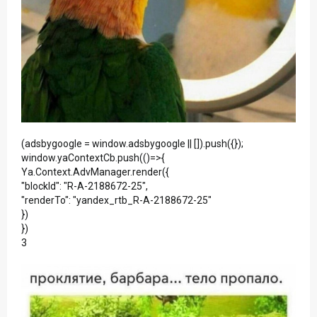
(adsbygoogle = window.adsbygoogle || []).push({});
window.yaContextCb.push(()=>{
Ya.Context.AdvManager.render({
"blockId": "R-A-2188672-25",
"renderTo": "yandex_rtb_R-A-2188672-25"
})
})
3