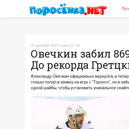
Луч
30 декабря 2024 года в 01:44
Овечкин забил 869
До рекорда Гретцк
Александр Овечкин официально вернулся, и тепер
только попал в заявку на игру с "Торонто", но и з
одной шайбы, чтобы установить уникаль