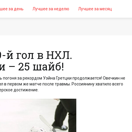
шее за день
Лучшее за неделю
Лучшее за месяц
-й гол в НХЛ.
и – 25 шайб!
ь погоня за рекордом Уэйна Гретцки продолжается! Овечкин не
абил в первом же матче после травмы. Россиянину хватило всего
ное снайперское достижение.