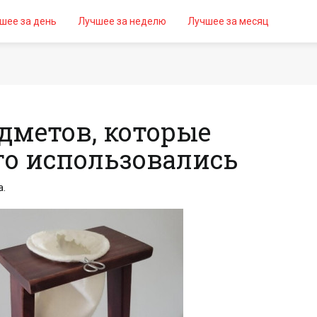
шее за день
Лучшее за неделю
Лучшее за месяц
дметов, которые
го использовались
з интернета.