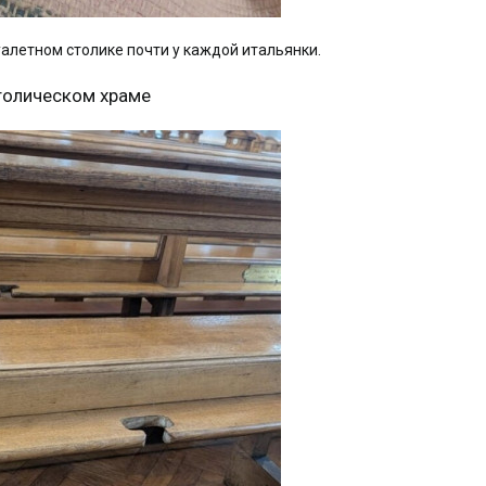
уалетном столике почти у каждой итальянки.
толическом храме