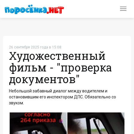
Toggl
navig
26 сентября 2025 года в 15:08
Художественный
фильм - "проверка
документов"
Небольшой забавный диалог между водителем и
остановившим его инспектором ДПС. Обязательно со
звуком.