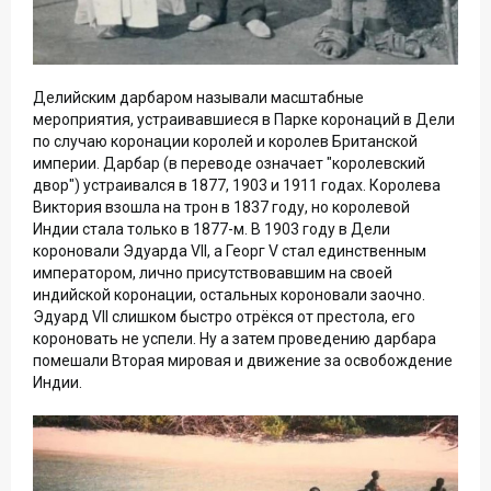
Делийским дарбаром называли масштабные
мероприятия, устраивавшиеся в Парке коронаций в Дели
по случаю коронации королей и королев Британской
империи. Дарбар (в переводе означает "королевский
двор") устраивался в 1877, 1903 и 1911 годах. Королева
Виктория взошла на трон в 1837 году, но королевой
Индии стала только в 1877-м. В 1903 году в Дели
короновали Эдуарда VII, а Георг V стал единственным
императором, лично присутствовавшим на своей
индийской коронации, остальных короновали заочно.
Эдуард VII слишком быстро отрёкся от престола, его
короновать не успели. Ну а затем проведению дарбара
помешали Вторая мировая и движение за освобождение
Индии.