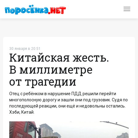
Toggl
navig
30 января в 20:51
Китайская жесть.
В миллиметре
от трагедии
Отец с ребёнком в нарушение ПДД решили перейти
многополосную дорогу и зашли они под грузовик. Судя по
последующей реакции, они ещё и недовольны остались.
Хэби, Китай.