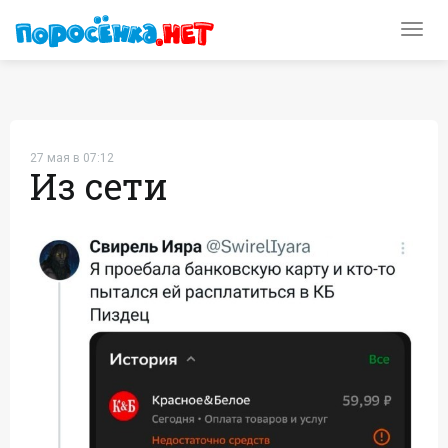
Toggl
navig
27 мая в 07:12
Из сети