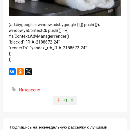
(adsbygoogle = window.adsbygoogle || []).push({});
window.yaContextCb.push(()=>{
Ya.Context.AdvManager.render({
"blockId": "R-A-2188672-24",
"renderTo": "yandex_rtb_R-A-2188672-24"
})
})
Интересно
+1
Подпишись на еженедельную рассылку с лучшими