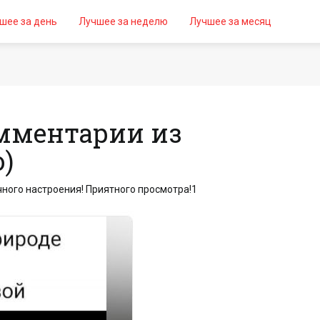
шее за день
Лучшее за неделю
Лучшее за месяц
мментарии из
о)
ного настроения! Приятного просмотра!1