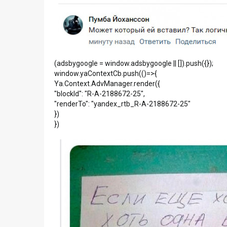
(adsbygoogle = window.adsbygoogle || []).push({});
window.yaContextCb.push(()=>{
Ya.Context.AdvManager.render({
"blockId": "R-A-2188672-25",
"renderTo": "yandex_rtb_R-A-2188672-25"
})
})