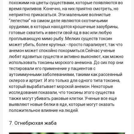
похожими на цветы существами, которые появляются во
время приливов. Конечно, на них приятно смотреть, но
неприятно прикасаться. Эти маленькие волнистые
"лепестки" на самом деле являются охотничьими
орудиями, в которых находятся крошечные зазубрины,
готовые схватить и ввести свой яд в вас или любую
проплывающую мимо рыбу. Мелких существ токсин
может убить, более крупных - просто парализует, так что
анемон может спокойно покормиться.Сейчас ученые
любят ядовитых существ и активно выясняют, как можно
использовать токсины морского анемона. До сих пор они
тестировали его применение у пациентов с
аутоиммунными заболеваниями, такими как рассеянный
склероз и артрит. И это только для одного типа токсина,
который вырабатывает морской анемон. Некоторые
исследования показали, что токсины этого существа
также могут убивать раковые клетки. Ученые все еще
выявляют новые белки в яде, которые могут оказать
положительное влияние на людей.
7. Огнебрюхая жаба