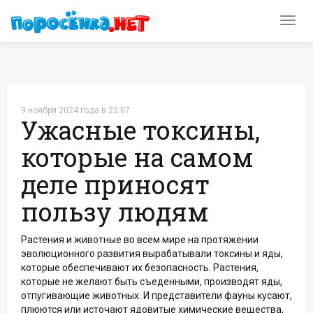
Toggl
navig
9 ноября 2024 года в 22:07
Ужасные токсины,
которые на самом
деле приносят
пользу людям
Растения и животные во всем мире на протяжении
эволюционного развития вырабатывали токсины и яды,
которые обеспечивают их безопасность. Растения,
которые не желают быть съеденными, производят яды,
отпугивающие животных. И представители фауны кусают,
плюются или источают ядовитые химические вещества,