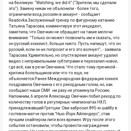
на безликую: "Watching, we did it" ("Зрители, мы сделали
это"). Замену никак не объяснили - более того,
ограничили вход россиян в аккаунт - сообщает
Readovka.Заслуженный тренер по фигурному катанию
Татьяна Тарасова, комментируя этот инцидент,
заметила, что Овечкин не обращает на такие мелочи
внимание. "Только он может позвонить им и сказать, что
он русский хоккеист, больше никто. Пусть напишут, что он
русский, если он их попросит и его это волнует", - заявила
Тарасова.Удивительно, но спустя время аккаунт удалил
видео с неправильными субтитрами и перезалил новое,
где всё, как в речи Овечкина. Что стало тому причиной -
критика болельщиков или что-то еще, не
объясняется.Ранее Международная федерация хоккея
поздравила Овечкина с его рекордным голом, но, как
сообщают наши СМИ. ни разу не упомянула Россию.
Напомним, 6 апреля Александр Овечкин побил рекорд по
количеству голов в регулярных чемпионатах НХЛ,
принадлежавший Гретцки. Ови забросил 895-ю шайбу в
гостевом матче против "Нью-Йорк Айлендерс", став
лучшим снайпером лиги всех времен. Игру после этого
события остановили, чтобы провести награждение