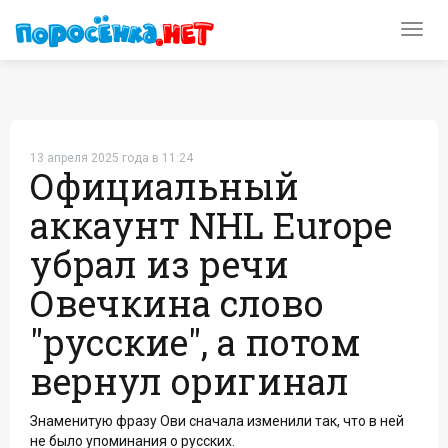
Toggl
navig
13 апреля 2025 года в 11:24
Официальный
аккаунт NHL Europe
убрал из речи
Овечкина слово
"русские", а потом
вернул оригинал
Знаменитую фразу Ови сначала изменили так, что в ней
не было упоминания о русских.