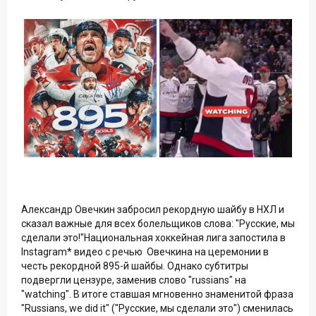
Александр Овечкин забросил рекордную шайбу в НХЛ и
сказал важные для всех болельщиков слова: "Русские, мы
сделали это!"Национальная хоккейная лига запостила в
Instagram* видео с речью Овечкина на церемонии в
честь рекордной 895-й шайбы. Однако субтитры
подвергли цензуре, заменив слово "russians" на
"watching". В итоге ставшая мгновенно знаменитой фраза
"Russians, we did it" ("Русские, мы сделали это") сменилась