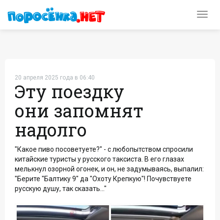
Toggl
navig
20 апреля 2025 года в 06:40
Эту поездку
они запомнят
надолго
"Какое пиво посоветуете?" - с любопытством спросили
китайские туристы у русского таксиста. В его глазах
мелькнул озорной огонек, и он, не задумываясь, выпалил:
"Берите "Балтику 9" да "Охоту Крепкую"! Почувствуете
русскую душу, так сказать..."