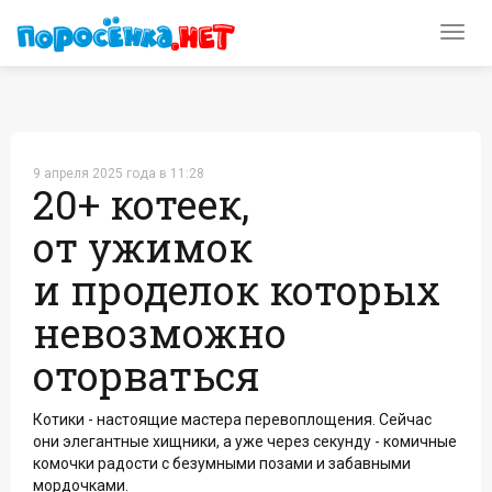
Toggl
navig
9 апреля 2025 года в 11:28
20+ котеек,
от ужимок
и проделок которых
невозможно
оторваться
Котики - настоящие мастера перевоплощения. Сейчас
они элегантные хищники, а уже через секунду - комичные
комочки радости с безумными позами и забавными
мордочками.