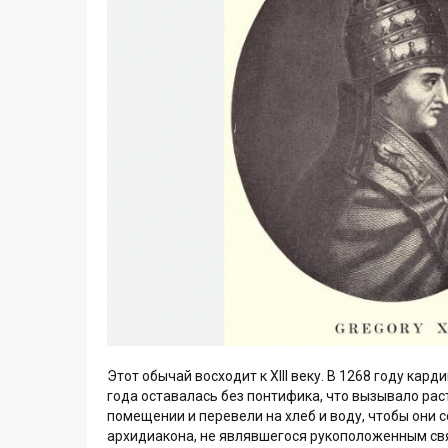
Этот обычай восходит к XIII веку. В 1268 году кар
года оставалась без понтифика, что вызывало ра
помещении и перевели на хлеб и воду, чтобы они 
архидиакона, не являвшегося рукоположенным свя