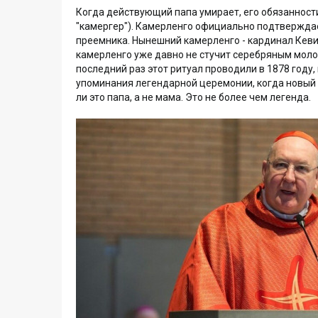
Когда действующий папа умирает, его обязанности
"камергер"). Камерленго официально подтвержда
преемника. Нынешний камерленго - кардинал Кеви
камерленго уже давно не стучит серебряным молотк
последний раз этот ритуал проводили в 1878 году,
упоминания легендарной церемонии, когда новый п
ли это папа, а не мама. Это не более чем легенда.