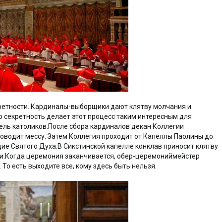
кретности. Кардиналы-выборщики дают клятву молчания и
о секретность делает этот процесс таким интересным для
ель католиков.После сбора кардиналов декан Коллегии
роводит мессу. Затем Коллегия проходит от Капеллы Паолины до
ие Святого Духа.В Сикстинской капелле конклав приносит клятву
ыни.Когда церемония заканчивается, обер-церемониймейстер
. То есть выходите все, кому здесь быть нельзя.