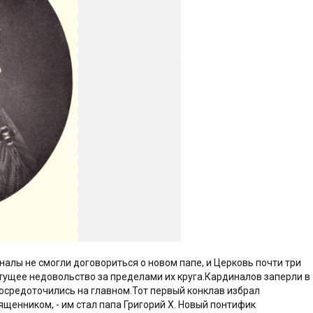
диналы не смогли договориться о новом папе, и Церковь почти три
стущее недовольство за пределами их круга.Кардиналов заперли в
сосредоточились на главном.Тот первый конклав избрал
щенником, - им стал папа Григорий X. Новый понтифик