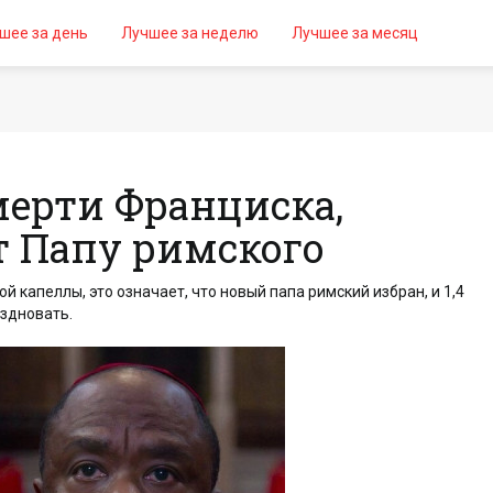
шее за день
Лучшее за неделю
Лучшее за месяц
мерти Франциска,
 Папу римского
 капеллы, это означает, что новый папа римский избран, и 1,4
здновать.