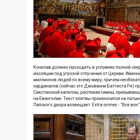
Конклав должен проходить в условиях полной се
изоляции под угрозой отлучения от Церкви. Именн
миллионов людей по всему миру, причем необязат
кардиналов (сейчас это Джованни Баттиста Ре) п
Сикстинской капеллы, распевая гимны, призывающ
на Евангелии. Текст клятвы произносится на лат
Папского двора возвещает: Extra omnes - "Все вон"