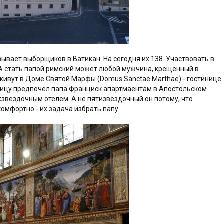
ывает выборщиков в Ватикан. На сегодня их 138. Участвовать в
 А стать папой римский может любой мужчина, крещённый в
живут в Доме Святой Марфы (Domus Sanctae Marthae) - гостинице
иницу предпочел папа Франциск апартмаентам в Апостольском
звездочным отелем. А не пятизвёздочный он потому, что
омфортно - их задача избрать папу.