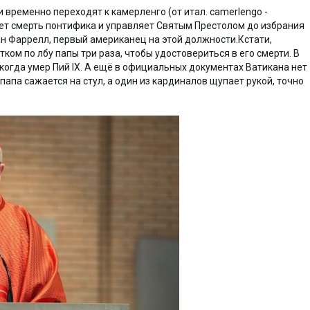
 временно переходят к камерленго (от итал. camerlengo -
ет смерть понтифика и управляет Святым Престолом до избрания
н Фаррелл, первый американец на этой должности.Кстати,
ом по лбу папы три раза, чтобы удостовериться в его смерти. В
 когда умер Пий IX. А ещё в официальных документах Ватикана нет
апа сажается на стул, а один из кардиналов щупает рукой, точно