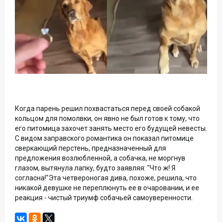
Когда парень решил похвастаться перед своей собакой
кольцом для помолвки, он явно не был готов к тому, что
его питомица захочет занять место его будущей невесты.
С видом заправского романтика он показал питомице
сверкающий перстень, предназначенный для
предложения возлюбленной, а собачка, не моргнув
глазом, вытянула лапку, будто заявляя: "Что ж! Я
согласна!"Эта четвероногая дива, похоже, решила, что
никакой девушке не переплюнуть ее в очаровании, и ее
реакция - чистый триумф собачьей самоуверенности.