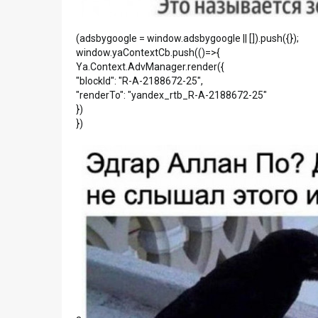
(adsbygoogle = window.adsbygoogle || []).push({});
window.yaContextCb.push(()=>{
Ya.Context.AdvManager.render({
"blockId": "R-A-2188672-25",
"renderTo": "yandex_rtb_R-A-2188672-25"
})
})