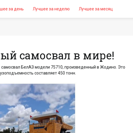
шее за день
Лучшее за неделю
Лучшее за месяц
ый самосвал в мире!
 самосвал БелАЗ модели 75710, произведенный в Жодино. Это
. Его грузоподъемность составляет 450 тонн.