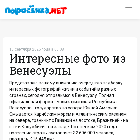
Toggl
navig
10 сентября 2025 года в 05:08
Интересные фото из
Венесуэлы
Представляю вашему вниманию очередную подборку
интересных фотографий жизни и событий в разных
странах, сегодня отправимся в Венесуэлу. Полная
официальная форма - Боливарианская Республика
Венесуэла - государство на севере Южной Америки.
Омывается Карибским морем и Атлантическим океаном
на севере, граничит с Гайаной на востоке, Бразилией - на
юге и Колумбией - на западе. По оценкам 2020 года
население страны составляет 32 606 000 человек,
площадь: 916 445 км².