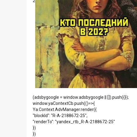
2
(adsbygoogle = window.adsbygoogle || []).push({});
window.yaContextCb.push(()=>{
Ya.Context.AdvManager.render({
"blockId": "R-A-2188672-25",
"renderTo": "yandex_rtb_R-A-2188672-25"
})
})