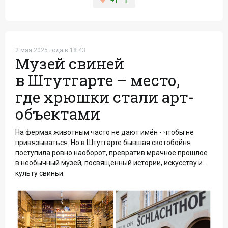
+1
2 мая 2025 года в 18:43
Музей свиней
в Штутгарте – место,
где хрюшки стали арт-
объектами
На фермах животным часто не дают имён - чтобы не
привязываться. Но в Штутгарте бывшая скотобойня
поступила ровно наоборот, превратив мрачное прошлое
в необычный музей, посвящённый истории, искусству и...
культу свиньи.