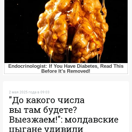
2 мая 2025 года в 09:03
"До какого числа
вы там будете?
Выезжаем!": молдавские
цыгане удивили