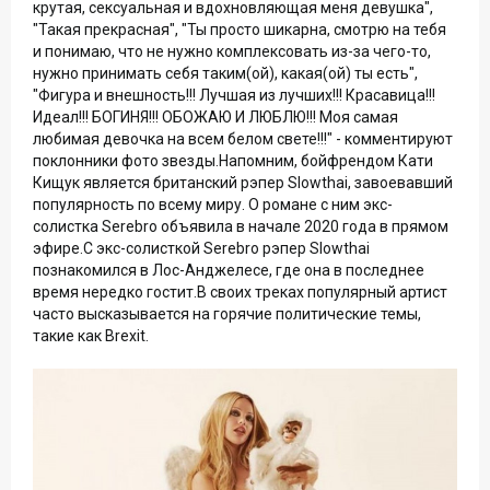
крутая, сексуальная и вдохновляющая меня девушка",
"Такая прекрасная", "Ты просто шикарна, смотрю на тебя
и понимаю, что не нужно комплексовать из-за чего-то,
нужно принимать себя таким(ой), какая(ой) ты есть",
"Фигура и внешность!!! Лучшая из лучших!!! Красавица!!!
Идеал!!! БОГИНЯ!!! ОБОЖАЮ И ЛЮБЛЮ!!! Моя самая
любимая девочка на всем белом свете!!!" - комментируют
поклонники фото звезды.Напомним, бойфрендом Кати
Кищук является британский рэпер Slowthai, завоевавший
популярность по всему миру. О романе с ним экс-
солистка Serebro объявила в начале 2020 года в прямом
эфире.С экс-солисткой Serebro рэпер Slowthai
познакомился в Лос-Анджелесе, где она в последнее
время нередко гостит.В своих треках популярный артист
часто высказывается на горячие политические темы,
такие как Brexit.