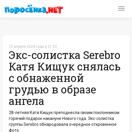
Toggl
navig
23 апреля 2024 года в 21:03
Экс-солистка Serebro
Катя Кищук снялась
с обнаженной
грудью в образе
ангела
28-летняя Катя Кищук преподнесла своим поклонником
горячий подарок накануне Нового года. Экс-солистка
группы Serebro обнародовала очередное откровенное
фото.