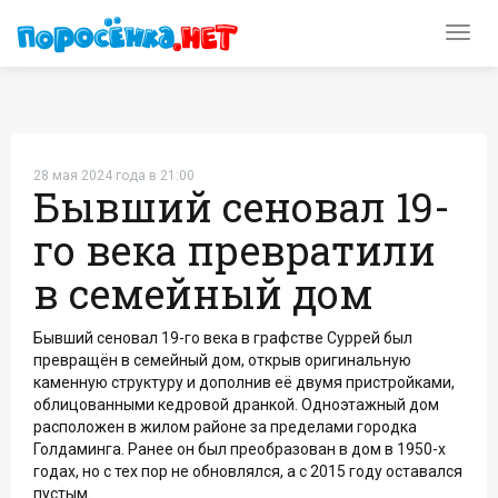
Toggl
navig
28 мая 2024 года в 21:00
Бывший сеновал 19-
го века превратили
в семейный дом
Бывший сеновал 19-го века в графстве Суррей был
превращён в семейный дом, открыв оригинальную
каменную структуру и дополнив её двумя пристройками,
облицованными кедровой дранкой. Одноэтажный дом
расположен в жилом районе за пределами городка
Голдаминга. Ранее он был преобразован в дом в 1950-х
годах, но с тех пор не обновлялся, а с 2015 году оставался
пустым.