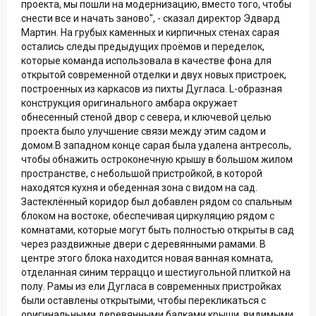
проекта, мы пошли на модернизацию, вместо того, чтобы
снести все и начать заново", - сказал директор Эдвард
Мартин. На грубых каменных и кирпичных стенах сарая
остались следы предыдущих проёмов и переделок,
которые команда использовала в качестве фона для
открытой современной отделки и двух новых пристроек,
построенных из каркасов из пихты Дугласа. L-образная
конструкция оригинального амбара окружает
обнесенный стеной двор с севера, и ключевой целью
проекта было улучшение связи между этим садом и
домом.В западном конце сарая была удалена антресоль,
чтобы обнажить остроконечную крышу в большом жилом
пространстве, с небольшой пристройкой, в которой
находятся кухня и обеденная зона с видом на сад.
Застеклённый коридор был добавлен рядом со спальным
блоком на востоке, обеспечивая циркуляцию рядом с
комнатами, которые могут быть полностью открыты в сад
через раздвижные двери с деревянными рамами. В
центре этого блока находится новая ванная комната,
отделанная синим терраццо и шестиугольной плиткой на
полу. Рамы из ели Дугласа в современных пристройках
были оставлены открытыми, чтобы перекликаться с
оригинальными деревянными балками крыши, видимыми