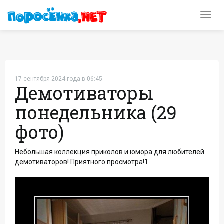
Toggl
navig
17 сентября 2024 года в 06:45
Демотиваторы
понедельника (29
фото)
Небольшая коллекция приколов и юмора для любителей
демотиваторов! Приятного просмотра!1