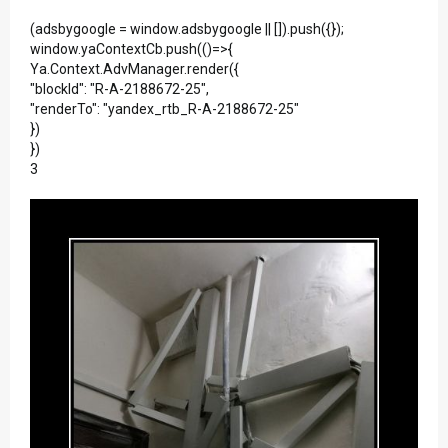
(adsbygoogle = window.adsbygoogle || []).push({});
window.yaContextCb.push(()=>{
Ya.Context.AdvManager.render({
"blockId": "R-A-2188672-25",
"renderTo": "yandex_rtb_R-A-2188672-25"
})
})
3