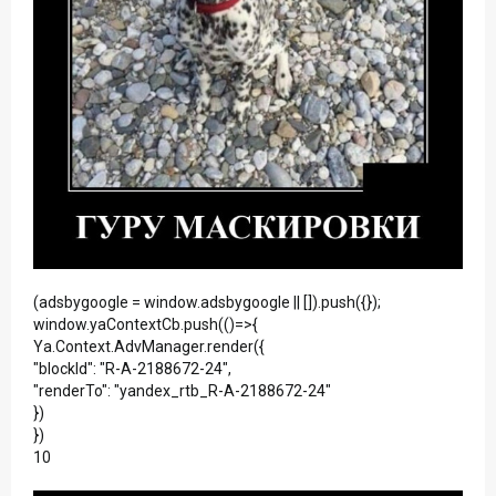
(adsbygoogle = window.adsbygoogle || []).push({});
window.yaContextCb.push(()=>{
Ya.Context.AdvManager.render({
"blockId": "R-A-2188672-24",
"renderTo": "yandex_rtb_R-A-2188672-24"
})
})
10