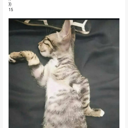
})
15