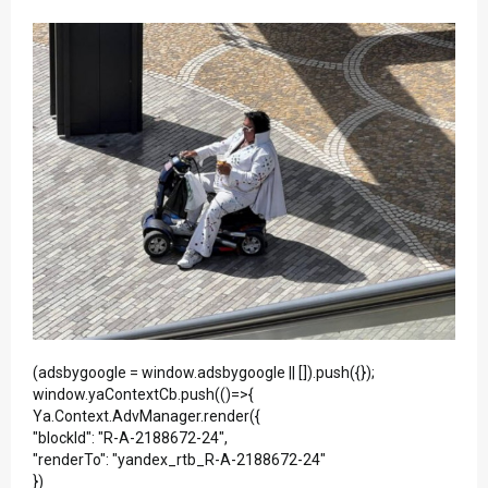
(adsbygoogle = window.adsbygoogle || []).push({});
window.yaContextCb.push(()=>{
Ya.Context.AdvManager.render({
"blockId": "R-A-2188672-24",
"renderTo": "yandex_rtb_R-A-2188672-24"
})