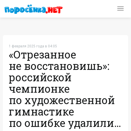
Toggl
navig
1 февраля 2025 года в 04:05
«Отрезанное
не восстановишь»:
российской
чемпионке
по художественной
гимнастике
по ошибке удалили…