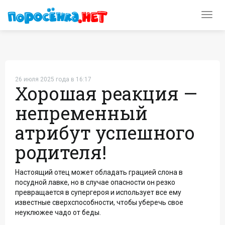
Toggl
navig
26 июля 2025 года в 16:17
Хорошая реакция —
непременный
атрибут успешного
родителя!
Настоящий отец может обладать грацией слона в
посудной лавке, но в случае опасности он резко
превращается в супергероя и использует все ему
известные сверхспособности, чтобы уберечь свое
неуклюжее чадо от беды.