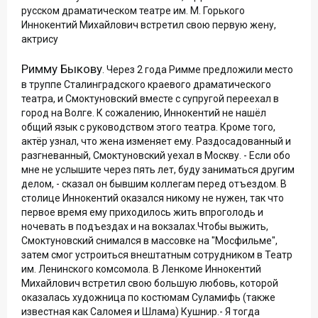
русском драматическом театре им. М. Горького
Иннокентий Михайлович встретил свою первую жену,
актрису
Римму Быкову
. Через 2 года Римме предложили место
в труппе Сталинградского краевого драматического
театра, и Смоктуновский вместе с супругой переехал в
город на Волге. К сожалению, Иннокентий не нашёл
общий язык с руководством этого театра. Кроме того,
актёр узнал, что жена изменяет ему. Раздосадованный и
разгневанный, Смоктуновский уехал в Москву. - Если обо
мне не услышите через пять лет, буду заниматься другим
делом, - сказал он бывшим коллегам перед отъездом. В
столице Иннокентий оказался никому не нужен, так что
первое время ему приходилось жить впроголодь и
ночевать в подъездах и на вокзалах.Чтобы выжить,
Смоктуновский снимался в массовке на "Мосфильме",
затем смог устроиться внештатным сотрудником в Театр
им. Ленинского комсомола. В Ленкоме Иннокентий
Михайлович встретил свою большую любовь, которой
оказалась художница по костюмам Суламифь (также
известная как Саломея и Шлама) Кушнир.- Я тогда