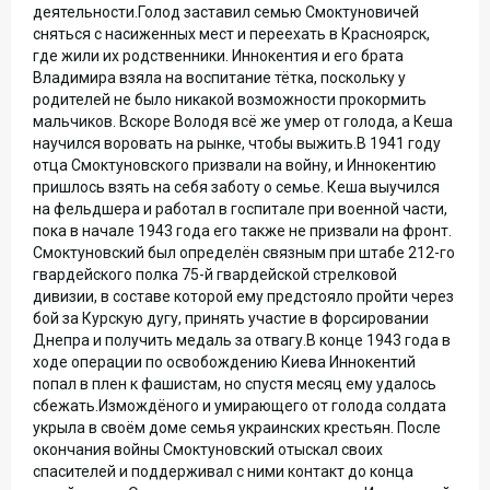
деятельности.Голод заставил семью Смоктуновичей
сняться с насиженных мест и переехать в Красноярск,
где жили их родственники. Иннокентия и его брата
Владимира взяла на воспитание тётка, поскольку у
родителей не было никакой возможности прокормить
мальчиков. Вскоре Володя всё же умер от голода, а Кеша
научился воровать на рынке, чтобы выжить.В 1941 году
отца Смоктуновского призвали на войну, и Иннокентию
пришлось взять на себя заботу о семье. Кеша выучился
на фельдшера и работал в госпитале при военной части,
пока в начале 1943 года его также не призвали на фронт.
Смоктуновский был определён связным при штабе 212-го
гвардейского полка 75-й гвардейской стрелковой
дивизии, в составе которой ему предстояло пройти через
бой за Курскую дугу, принять участие в форсировании
Днепра и получить медаль за отвагу.В конце 1943 года в
ходе операции по освобождению Киева Иннокентий
попал в плен к фашистам, но спустя месяц ему удалось
сбежать.Измождёного и умирающего от голода солдата
укрыла в своём доме семья украинских крестьян. После
окончания войны Смоктуновский отыскал своих
спасителей и поддерживал с ними контакт до конца