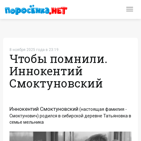
Toggl
navig
8 ноября 2025 года в 23:19
Чтобы помнили.
Иннокентий
Смоктуновский
Иннокентий Смоктуновский
(настоящая фамилия -
Смоктунович) родился в сибирской деревне Татьяновка в
семье мельника