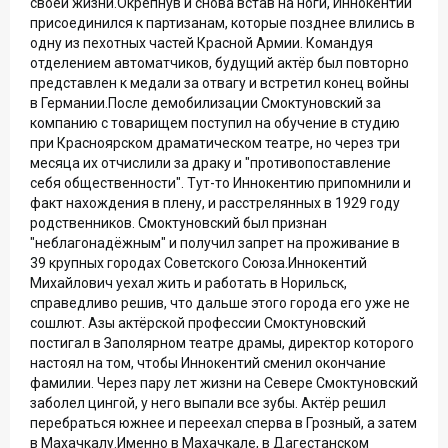
своей жизни.Окрепнув и снова встав на ноги, Иннокентий
присоединился к партизанам, которые позднее влились в
одну из пехотных частей Красной Армии. Командуя
отделением автоматчиков, будущий актёр был повторно
представлен к медали за отвагу и встретил конец войны
в Германии.После демобилизации Смоктуновский за
компанию с товарищем поступил на обучение в студию
при Красноярском драматическом театре, но через три
месяца их отчислили за драку и "противопоставление
себя общественности". Тут-то Иннокентию припомнили и
факт нахождения в плену, и расстрелянных в 1929 году
родственников. Смоктуновский был признан
"неблагонадёжным" и получил запрет на проживание в
39 крупных городах Советского Союза.Иннокентий
Михайлович уехал жить и работать в Норильск,
справедливо решив, что дальше этого города его уже не
сошлют. Азы актёрской профессии Смоктуновский
постигал в Заполярном театре драмы, директор которого
настоял на том, чтобы Иннокентий сменил окончание
фамилии. Через пару лет жизни на Севере Смоктуновский
заболел цингой, у него выпали все зубы. Актёр решил
перебраться южнее и переехал сперва в Грозный, а затем
в Махачкалу.Именно в Махачкале, в Дагестанском