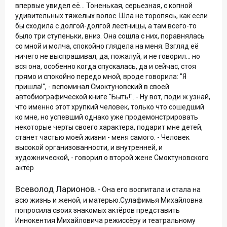
впервые увидел её... Тоненькая, серьезная, с копной
удивительных тяжелых волос. Шла не торопясь, как если
бы сходила с долгой-долгой лестницы, а там всего-то
было три ступеньки, вниз. Она сошла с них, поравнялась
со мной и молча, спокойно глядела на меня. Взгляд её
ничего не выспрашивал, да, пожалуй, и не говорил... но
вся она, особенно когда спускалась, да и сейчас, стоя
прямо и спокойно передо мной, вроде говорила: "Я
пришла!", - вспоминал Смоктуновский в своей
автобиографической книге "Быть!". - Ну вот, поди ж узнай,
что именно этот хрупкий человек, только что сошедший
ко мне, но успевший однако уже продемонстрировать
некоторые черты своего характера, подарит мне детей,
станет частью моей жизни - меня самого. - Человек
высокой организованности, и внутренней, и
художнической, - говорил о второй жене Смоктуновского
актёр
Всеволод Ларионов
. - Она его воспитала и стала на
всю жизнь и женой, и матерью.Сулафимья Михайловна
попросила своих знакомых актёров представить
Иннокентия Михайловича режиссёру и театральному