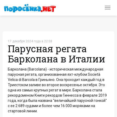
Toggl
navig
17 декабря 2024 года в 22:08
Парусная регата
Барколана в Италии
Барколана (Barcolana) - историческая международная
парусная регата, организованная яхт-клубом Società
Velica di Barcola в Гриньяно. Она проходит каждый год в
Триестском заливе во второе воскресенье октября. Это
одна из самых крупных регат в мире. Барколана стала
рекордсменом Книги рекордов Гиннесса в феврале 2019
года, когда была названа "величайшей парусной гонкой"
с ее 2 689 судами и более чем 16 000 моряками на
стартовой линии.