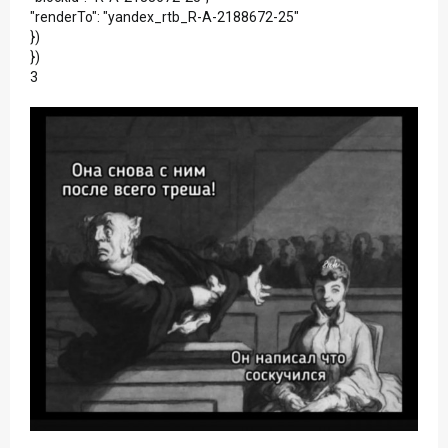
"renderTo": "yandex_rtb_R-A-2188672-25"
})
})
3