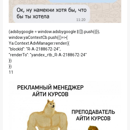
(adsbygoogle = window.adsbygoogle || []).push({});
window.yaContextCb.push(()=>{
Ya.Context.AdvManager.render({
"blockId": "R-A-2188672-24",
"renderTo": "yandex_rtb_R-A-2188672-24"
})
})
11