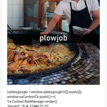
(adsbygoogle = window.adsbygoogle || []).push({});
window.yaContextCb.push(()=>{
Ya.Context.AdvManager.render({
"blockId": "R-A-2188672-25",